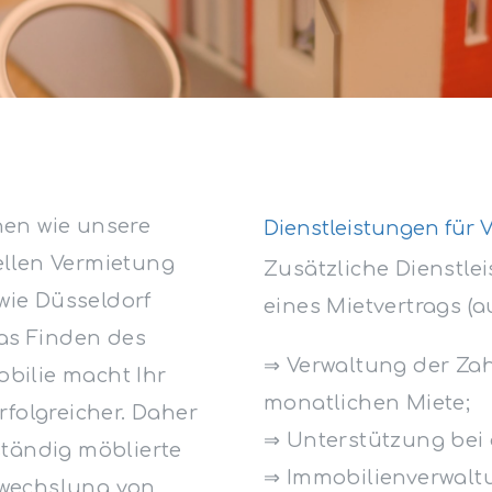
en wie unsere
Dienstleistungen für 
llen Vermietung
Zusätzliche Dienstl
wie Düsseldorf
eines Mietvertrags (a
Das Finden des
⇒ Verwaltung der Za
obilie macht Ihr
monatlichen Miete;
folgreicher. Daher
⇒ Unterstützung bei
tändig möblierte
⇒ Immobilienverwalt
wechslung von